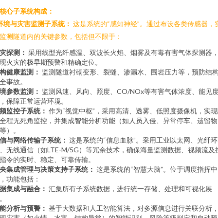
. 核心子系统构成：
环境与灾害监测子系统：
这是系统的“感知神经”。通过布设各类传感器，
监测隧道内的关键参数，包括但不限于：
灾探测：
采用线型光纤感温、双波长火焰、烟雾及有毒有害气体探测器
现火灾的极早期预警和精确定位。
构健康监测：
监测隧道衬砌变形、裂缝、渗漏水、围岩压力等，预防结
全事故。
境参数监测：
监测风速、风向、照度、CO/NOx等有害气体浓度、能见
，保障正常运营环境。
频监控子系统：
作为“视觉中枢”，采用高清、透雾、低照度摄像机，实现
全程无死角监控，并集成智能分析功能（如人员入侵、异常停车、遗留物
等）。
信与网络传输子系统：
这是系统的“信息血脉”。采用工业以太网、光纤环
、无线通信（如LTE-M/5G）等冗余技术，确保海量监测数据、视频流及
指令的实时、稳定、可靠传输。
央集成管理与决策支持子系统：
这是系统的“智慧大脑”。位于调度指挥中
，功能包括：
据集成与融合：
汇集所有子系统数据，进行统一存储、处理和可视化展
。
能分析与预警：
基于大数据和人工智能算法，对多源信息进行关联分析
现灾害（如火情、水害、结构异常）的智能识别、风险等级判定和自动预