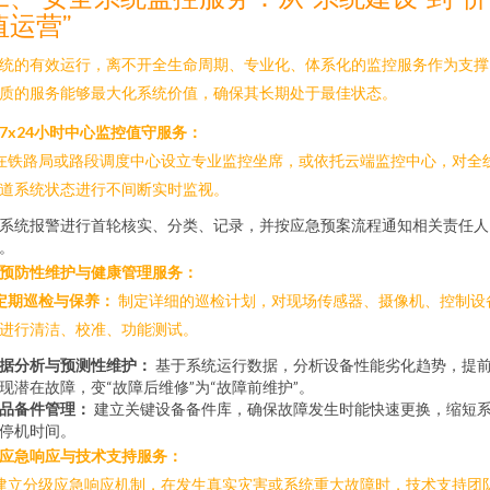
值运营”
统的有效运行，离不开全生命周期、专业化、体系化的监控服务作为支撑
质的服务能够最大化系统价值，确保其长期处于最佳状态。
. 7x24小时中心监控值守服务：
 在铁路局或路段调度中心设立专业监控坐席，或依托云端监控中心，对全
道系统状态进行不间断实时监视。
系统报警进行首轮核实、分类、记录，并按应急预案流程通知相关责任人
。
. 预防性维护与健康管理服务：
定期巡检与保养：
制定详细的巡检计划，对现场传感器、摄像机、控制设
进行清洁、校准、功能测试。
据分析与预测性维护：
基于系统运行数据，分析设备性能劣化趋势，提
现潜在故障，变“故障后维修”为“故障前维护”。
品备件管理：
建立关键设备备件库，确保故障发生时能快速更换，缩短
停机时间。
. 应急响应与技术支持服务：
 建立分级应急响应机制，在发生真实灾害或系统重大故障时，技术支持团