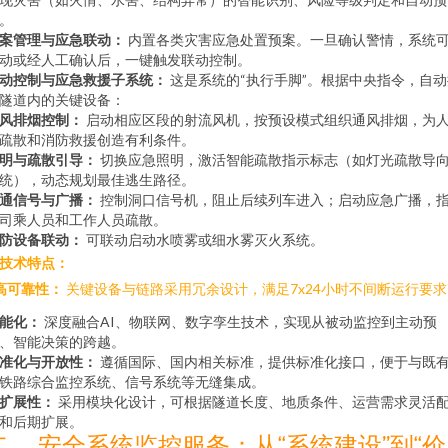
。
案管理与应急联动：
内置各类灾害应急处置预案。一旦确认警情，系统
动或经人工确认后，一键触发联动控制。
动控制与应急救援子系统：
这是系统的“执行手脚”。根据中央指令，自动
隧道内的关键设备：
风排烟控制：
启动相应区段的射流风机，按预设模式组织通风排烟，为
疏散和消防救援创造有利条件。
明与疏散引导：
切换应急照明，激活智能疏散指示标志（如灯光疏散导
统），动态规划最佳逃生路径。
通信号与广播：
控制洞口信号机，阻止后续列车进入；启动应急广播，
司乘人员和工作人员疏散。
防设备联动：
可联动启动水喷雾或细水雾灭火系统。
. 技术特点：
高可靠性：
关键设备与链路采用冗余设计，满足7x24小时不间断运行要求
能化：
深度融合AI、物联网、数字孪生技术，实现从被动监控到主动预
、智能决策的跨越。
准化与开放性：
遵循国际、国内相关标准，提供标准化接口，便于与既
铁路综合监控系统、信号系统等无缝集成。
扩展性：
采用模块化设计，可根据隧道长度、地质条件、运营需求灵活
和后期扩展。
二、 安全系统监控服务：从“系统建设”到“价