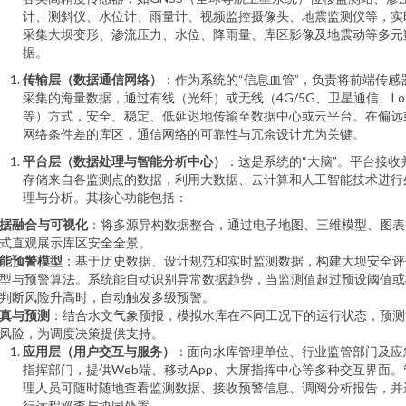
计、测斜仪、水位计、雨量计、视频监控摄像头、地震监测仪等，实
采集大坝变形、渗流压力、水位、降雨量、库区影像及地震动等多元
据。
传输层（数据通信网络）
：作为系统的“信息血管”，负责将前端传感
采集的海量数据，通过有线（光纤）或无线（4G/5G、卫星通信、Lo
等）方式，安全、稳定、低延迟地传输至数据中心或云平台。在偏远
网络条件差的库区，通信网络的可靠性与冗余设计尤为关键。
平台层（数据处理与智能分析中心）
：这是系统的“大脑”。平台接收
存储来自各监测点的数据，利用大数据、云计算和人工智能技术进行
理与分析。其核心功能包括：
据融合与可视化
：将多源异构数据整合，通过电子地图、三维模型、图表
式直观展示库区安全全景。
能预警模型
：基于历史数据、设计规范和实时监测数据，构建大坝安全评
型与预警算法。系统能自动识别异常数据趋势，当监测值超过预设阈值或
判断风险升高时，自动触发多级预警。
真与预测
：结合水文气象预报，模拟水库在不同工况下的运行状态，预测
风险，为调度决策提供支持。
应用层（用户交互与服务）
：面向水库管理单位、行业监管部门及应
指挥部门，提供Web端、移动App、大屏指挥中心等多种交互界面。
理人员可随时随地查看监测数据、接收预警信息、调阅分析报告，并
行远程巡查与协同处置。