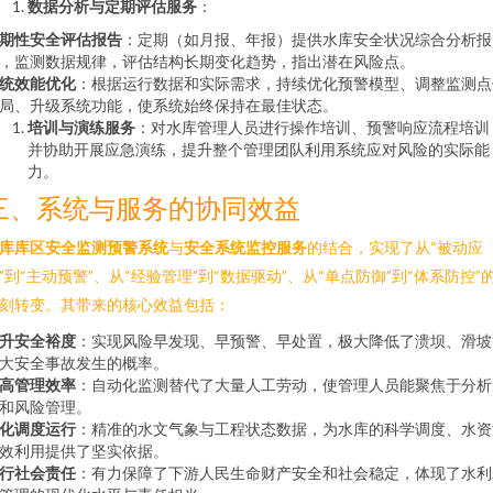
数据分析与定期评估服务
：
期性安全评估报告
：定期（如月报、年报）提供水库安全状况综合分析报
，监测数据规律，评估结构长期变化趋势，指出潜在风险点。
统效能优化
：根据运行数据和实际需求，持续优化预警模型、调整监测点
局、升级系统功能，使系统始终保持在最佳状态。
培训与演练服务
：对水库管理人员进行操作培训、预警响应流程培训
并协助开展应急演练，提升整个管理团队利用系统应对风险的实际能
力。
三、系统与服务的协同效益
库库区安全监测预警系统
与
安全系统监控服务
的结合，实现了从“被动应
”到“主动预警”、从“经验管理”到“数据驱动”、从“单点防御”到“体系防控”
刻转变。其带来的核心效益包括：
升安全裕度
：实现风险早发现、早预警、早处置，极大降低了溃坝、滑坡
大安全事故发生的概率。
高管理效率
：自动化监测替代了大量人工劳动，使管理人员能聚焦于分析
和风险管理。
化调度运行
：精准的水文气象与工程状态数据，为水库的科学调度、水资
效利用提供了坚实依据。
行社会责任
：有力保障了下游人民生命财产安全和社会稳定，体现了水利