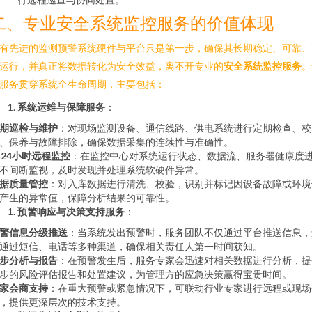
二、专业安全系统监控服务的价值体现
有先进的监测预警系统硬件与平台只是第一步，确保其长期稳定、可靠、
运行，并真正将数据转化为安全效益，离不开专业的
安全系统监控服务
。
服务贯穿系统全生命周期，主要包括：
系统运维与保障服务
：
期巡检与维护
：对现场监测设备、通信线路、供电系统进行定期检查、校
、保养与故障排除，确保数据采集的连续性与准确性。
×24小时远程监控
：在监控中心对系统运行状态、数据流、服务器健康度
不间断监视，及时发现并处理系统软硬件异常。
据质量管控
：对入库数据进行清洗、校验，识别并标记因设备故障或环境
产生的异常值，保障分析结果的可靠性。
预警响应与决策支持服务
：
警信息分级推送
：当系统发出预警时，服务团队不仅通过平台推送信息，
通过短信、电话等多种渠道，确保相关责任人第一时间获知。
步分析与报告
：在预警发生后，服务专家会迅速对相关数据进行分析，提
步的风险评估报告和处置建议，为管理方的应急决策赢得宝贵时间。
家会商支持
：在重大预警或紧急情况下，可联动行业专家进行远程或现场
，提供更深层次的技术支持。