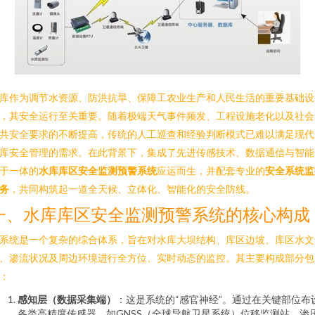
库作为调节水资源、防洪抗旱、保障工农业生产和人民生活的重要基础设
，其安全运行至关重要。随着极端天气事件频发、工程设施老化以及社会
共安全要求的不断提高，传统的人工巡查和经验判断模式已难以满足现代
库安全管理的需求。在此背景下，集成了先进传感技术、数据通信与智能
于一体的
水库库区安全监测预警系统
应运而生，并配套专业的
安全系统监
务
，共同构筑起一道全天候、立体化、智能化的安全防线。
一、水库库区安全监测预警系统的核心构成
系统是一个复杂的综合体系，旨在对水库大坝结构、库区边坡、库区水文
、渗流状况及周边环境进行全方位、实时动态的监控。其主要构成部分包
：
感知层（数据采集端）
：这是系统的“感官神经”。通过在关键部位布
各类高精度传感器，如GNSS（全球导航卫星系统）位移监测站、渗