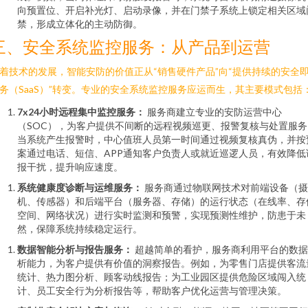
向预置位、开启补光灯、启动录像，并在门禁子系统上锁定相关区域
禁，形成立体化的主动防御。
三、安全系统监控服务：从产品到运营
着技术的发展，智能安防的价值正从“销售硬件产品”向“提供持续的安全
务（SaaS）”转变。专业的安全系统监控服务应运而生，其主要模式包括
7x24小时远程集中监控服务：
服务商建立专业的安防运营中心
（SOC），为客户提供不间断的远程视频巡更、报警复核与处置服务
当系统产生报警时，中心值班人员第一时间通过视频复核真伪，并按
案通过电话、短信、APP通知客户负责人或就近巡逻人员，有效降低
报干扰，提升响应速度。
系统健康度诊断与运维服务：
服务商通过物联网技术对前端设备（摄
机、传感器）和后端平台（服务器、存储）的运行状态（在线率、存
空间、网络状况）进行实时监测和预警，实现预测性维护，防患于未
然，保障系统持续稳定运行。
数据智能分析与报告服务：
超越简单的看护，服务商利用平台的数据
析能力，为客户提供有价值的洞察报告。例如，为零售门店提供客流
统计、热力图分析、顾客动线报告；为工业园区提供危险区域闯入统
计、员工安全行为分析报告等，帮助客户优化运营与管理决策。