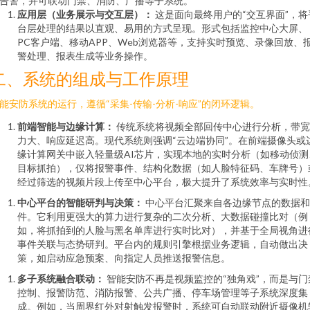
告警，并可联动门禁、消防、广播等子系统。
应用层（业务展示与交互层）：
这是面向最终用户的“交互界面”，将
台层处理的结果以直观、易用的方式呈现。形式包括监控中心大屏、
PC客户端、移动APP、Web浏览器等，支持实时预览、录像回放、
警处理、报表生成等业务操作。
二、系统的组成与工作原理
能安防系统的运行，遵循“采集-传输-分析-响应”的闭环逻辑。
前端智能与边缘计算：
传统系统将视频全部回传中心进行分析，带宽
力大、响应延迟高。现代系统则强调“云边端协同”。在前端摄像头或
缘计算网关中嵌入轻量级AI芯片，实现本地的实时分析（如移动侦测
目标抓拍），仅将报警事件、结构化数据（如人脸特征码、车牌号）
经过筛选的视频片段上传至中心平台，极大提升了系统效率与实时性
中心平台的智能研判与决策：
中心平台汇聚来自各边缘节点的数据和
件。它利用更强大的算力进行复杂的二次分析、大数据碰撞比对（例
如，将抓拍到的人脸与黑名单库进行实时比对），并基于全局视角进
事件关联与态势研判。平台内的规则引擎根据业务逻辑，自动做出决
策，如启动应急预案、向指定人员推送报警信息。
多子系统融合联动：
智能安防不再是视频监控的“独角戏”，而是与门
控制、报警防范、消防报警、公共广播、停车场管理等子系统深度集
成。例如，当周界红外对射触发报警时，系统可自动联动附近摄像机