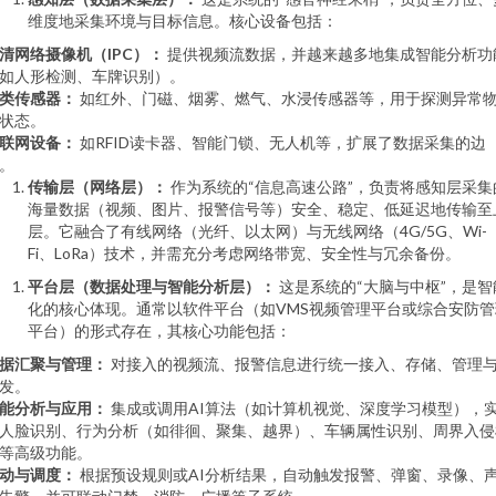
维度地采集环境与目标信息。核心设备包括：
清网络摄像机（IPC）：
提供视频流数据，并越来越多地集成智能分析功
如人形检测、车牌识别）。
类传感器：
如红外、门磁、烟雾、燃气、水浸传感器等，用于探测异常
状态。
联网设备：
如RFID读卡器、智能门锁、无人机等，扩展了数据采集的边
。
传输层（网络层）：
作为系统的“信息高速公路”，负责将感知层采集
海量数据（视频、图片、报警信号等）安全、稳定、低延迟地传输至
层。它融合了有线网络（光纤、以太网）与无线网络（4G/5G、Wi-
Fi、LoRa）技术，并需充分考虑网络带宽、安全性与冗余备份。
平台层（数据处理与智能分析层）：
这是系统的“大脑与中枢”，是智
化的核心体现。通常以软件平台（如VMS视频管理平台或综合安防管
平台）的形式存在，其核心功能包括：
据汇聚与管理：
对接入的视频流、报警信息进行统一接入、存储、管理
发。
能分析与应用：
集成或调用AI算法（如计算机视觉、深度学习模型），
人脸识别、行为分析（如徘徊、聚集、越界）、车辆属性识别、周界入侵
等高级功能。
动与调度：
根据预设规则或AI分析结果，自动触发报警、弹窗、录像、