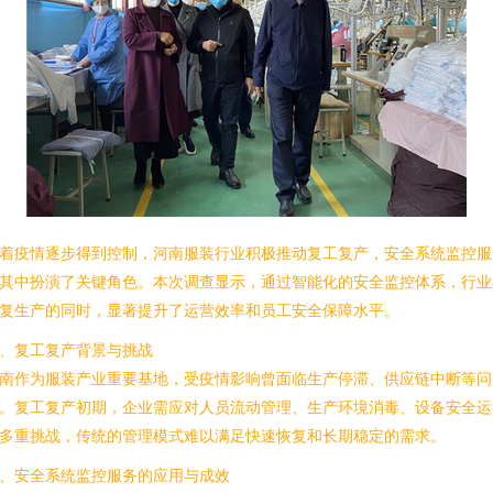
着疫情逐步得到控制，河南服装行业积极推动复工复产，安全系统监控服
其中扮演了关键角色。本次调查显示，通过智能化的安全监控体系，行业
复生产的同时，显著提升了运营效率和员工安全保障水平。
、复工复产背景与挑战
南作为服装产业重要基地，受疫情影响曾面临生产停滞、供应链中断等问
。复工复产初期，企业需应对人员流动管理、生产环境消毒、设备安全运
多重挑战，传统的管理模式难以满足快速恢复和长期稳定的需求。
、安全系统监控服务的应用与成效